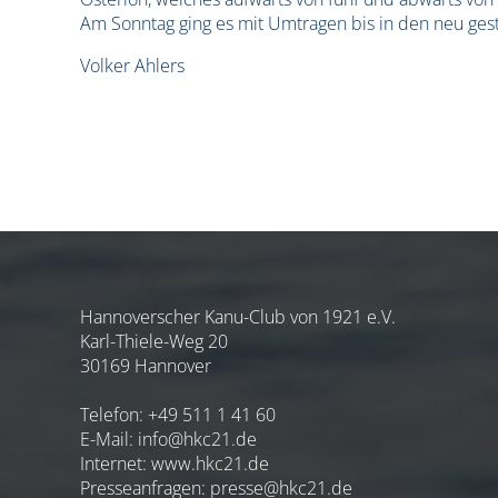
Am Sonntag ging es mit Umtragen bis in den neu gest
Volker Ahlers
Hannoverscher Kanu-Club von 1921 e.V.
Karl-Thiele-Weg 20
30169 Hannover
Telefon: +49 511 1 41 60
E-Mail:
info@hkc21.de
Internet:
www.hkc21.de
Presseanfragen:
presse@hkc21.de