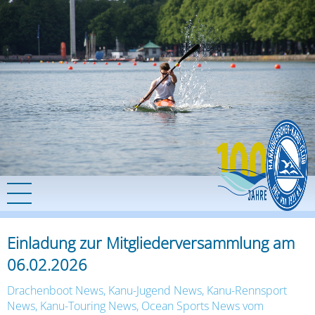
Einladung zur Mitgliederversammlung am
06.02.2026
Drachenboot News
,
Kanu-Jugend News
,
Kanu-Rennsport
News
,
Kanu-Touring News
,
Ocean Sports News
vom