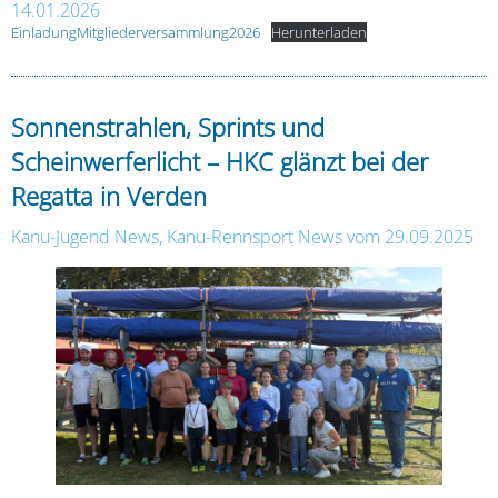
14.01.2026
EinladungMitgliederversammlung2026
Herunterladen
Sonnenstrahlen, Sprints und
Scheinwerferlicht – HKC glänzt bei der
Regatta in Verden
Kanu-Jugend News
,
Kanu-Rennsport News
vom 29.09.2025