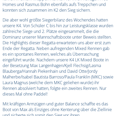
Homes und Rasmus Bohn ebenfalls aufs Treppchen und
konnten sich zusammen im K2 den Sieg sichern.
Die aber wohl größte Siegerbilanz des Wochendes hatten
unsere K4. Von Schüler C bis hin zur Leistungsklasse wurden
zahlreiche Siege und 2. Plätze eingesammelt, die die
Dominanz unserer Mannschaftsboote unter Beweis stellten.
Die Highlights dieser Regatta erwarteten uns aber erst zum
Ende der Regatta. Neben aufregenden Mixed Rennen gab
es ein spontanes Rennen, welches als Überraschung
eingeführt wurde. Nachdem unsere K4 LK Mixed Boote in
der Besetzung Max Langenhagen/Kjell Flechsig/Lasma
Blauberga/Hannah Piekenhain und David Otte/Jordy
Malherbe/Isabel Bautista Barroso/Paula Franklin (MKC) sowie
Laura Magnus (welche dem MKC geliehen wurde) ihr
Rennen absolviert hatten, folgte ein zweites Rennen. Nur
dieses Mal ohne Paddel!
Mit kräftigen Armzügen und guter Balance schaffte es das
Boot von Max als Einziges ohne Kenterung über die Ziellinie
und sicherte sich somit den Sieg vor ihren