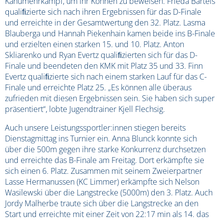
Kanumehrkampf, um ihr Können zu beweisen. Frieda Bartels
qualiﬁzierte sich nach ihren Ergebnissen für das D-Finale
und erreichte in der Gesamtwertung den 32. Platz. Lasma
Blauberga und Hannah Piekenhain kamen beide ins B-Finale
und erzielten einen starken 15. und 10. Platz. Anton
Skliarenko und Ryan Evertz qualiﬁzierten sich für das D-
Finale und beendeten den KMK mit Platz 35 und 33. Finn
Evertz qualiﬁzierte sich nach einem starken Lauf für das C-
Finale und erreichte Platz 25. „Es können alle überaus
zufrieden mit diesen Ergebnissen sein. Sie haben sich super
präsentiert“, lobte Jugendtrainer Kjell Flechsig.
Auch unsere Leistungssportler:innen stiegen bereits
Dienstagmittag ins Turnier ein. Anna Blunck konnte sich
über die 500m gegen ihre starke Konkurrenz durchsetzen
und erreichte das B-Finale am Freitag. Dort erkämpfte sie
sich einen 6. Platz. Zusammen mit seinem Zweierpartner
Lasse Hermanussen (KC Limmer) erkämpfte sich Nelson
Wasilewski über die Langstrecke (5000m) den 3. Platz. Auch
Jordy Malherbe traute sich über die Langstrecke an den
Start und erreichte mit einer Zeit von 22:17 min als 14. das