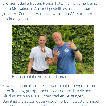
Bronzemedaille freuen. Florian hatte Hannah eine kleine
extra Motivation in Aussicht gestellt, es hat scheinbar
geholfen. Zurück in Hannover wurde das Versprechen
direkt eingelöst.
Hannah mit ihrem Trainer Florian
Sowohl Florian als auch Kjell waren mit den Ergebnissen
ihrer Trainingsgruppe mehr als zufrieden. Herzlichen
Glückwunsch an alle zu ihren starken Leistungen!
Damit ist die Saison quasi wieder vorbei. Jetzt stehen noch