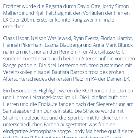
Eröffnet wurde die Regatta durch David Otte, Jordy Simon
Malherbe und Kjell Felchsig mit den Vorläufen der Herren
LK über 200m. Ersterer konnte Rang zwei im Finale
erreichen.
Claas Lisdat, Nelson Wasilewski, Ryan Evertz, Florian Klämbt,
Hannah Pikenhain, Lasma Blauberga und Anna Marit Blunck
nahmen nicht nur an den Rennen ihrer Altersklasse teil,
sondern konnten sich auch bei den Älteren auf die vorderen
Ränge paddeln. Die drei Letzteren erfuhren zusammen mit
Vereinskollegin Isabel Bautista Barroso trotz des großen
Altersunterschiedes den ersten Platz im K4 der Damen LK.
Ein besonderes Highlight waren die KO-Rennen der Damen
und Herren Leistungsklasse im K1. Die Halbfinalläufe der
Herren und die Endläufe fanden nach der Siegerehrung am
Samstagabend im Dunkeln statt. Die Strecke wurde mit
Strahlern beleuchtet und die Sportler mit Knicklichtern in
unterschiedlichen Farben ausgestattet, was für eine
einzigartige Atmosphäre sorgte. Jordy Malherbe qualifizierte
sich für den B-Endlauf der Herren, welchen er für sich