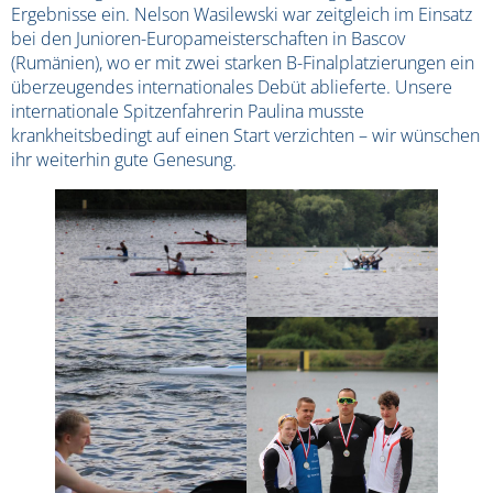
Ergebnisse ein. Nelson Wasilewski war zeitgleich im Einsatz
bei den Junioren-Europameisterschaften in Bascov
(Rumänien), wo er mit zwei starken B-Finalplatzierungen ein
überzeugendes internationales Debüt ablieferte. Unsere
internationale Spitzenfahrerin Paulina musste
krankheitsbedingt auf einen Start verzichten – wir wünschen
ihr weiterhin gute Genesung.