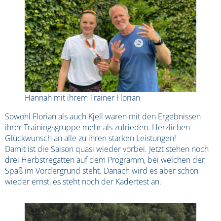
Hannah mit ihrem Trainer Florian
Sowohl Florian als auch Kjell waren mit den Ergebnissen
ihrer Trainingsgruppe mehr als zufrieden. Herzlichen
Glückwunsch an alle zu ihren starken Leistungen!
Damit ist die Saison quasi wieder vorbei. Jetzt stehen noch
drei Herbstregatten auf dem Programm, bei welchen der
Spaß im Vordergrund steht. Danach wird es aber schon
wieder ernst, es steht noch der Kadertest an.