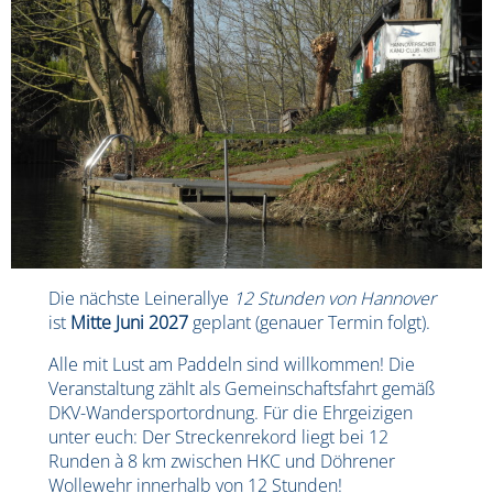
Die nächste Leinerallye
12 Stunden von Hannover
ist
Mitte Juni 2027
geplant (genauer Termin folgt).
Alle mit Lust am Paddeln sind willkommen! Die
Veranstaltung zählt als Gemeinschaftsfahrt gemäß
DKV-Wandersportordnung. Für die Ehrgeizigen
unter euch: Der Streckenrekord liegt bei 12
Runden à 8 km zwischen HKC und Döhrener
Wollewehr innerhalb von 12 Stunden!