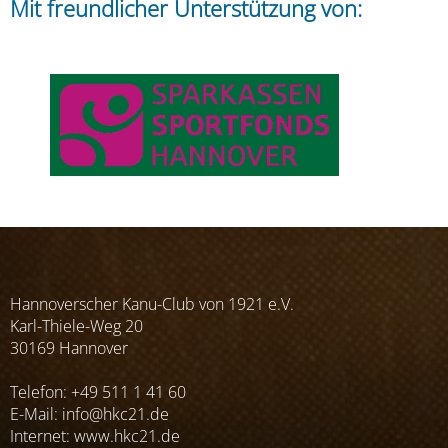
Mit freundlicher Unterstützung von:
Hannoverscher Kanu-Club von 1921 e.V.
Karl-Thiele-Weg 20
30169 Hannover
Telefon: +49 511 1 41 60
E-Mail:
info@hkc21.de
Internet:
www.hkc21.de